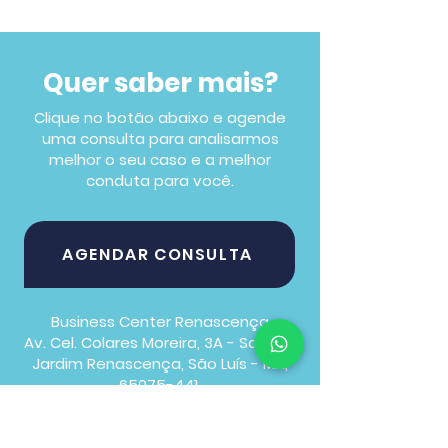
Quer saber mais?
Clique no botão abaixo e agende
uma consulta para analisarmos
melhor o seu caso e a melhor
conduta para você.
AGENDAR CONSULTA
Business Center Renascença
Av. Cel. Colares Moreira, 3A - Sala 521
Jardim Renascença, São Luís - MA,
65075-441.
​(98) 97019-6960