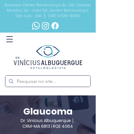
Business Center Renascença Av. Cel. Colares
Moreira, 3A - Sala 521, Jardim Renascença,
São Luís - MA │
(98) 97019-6960
Glaucoma
Dr. Vinícius Albuquerque │
CRM-MA 6813 | RQE 4064