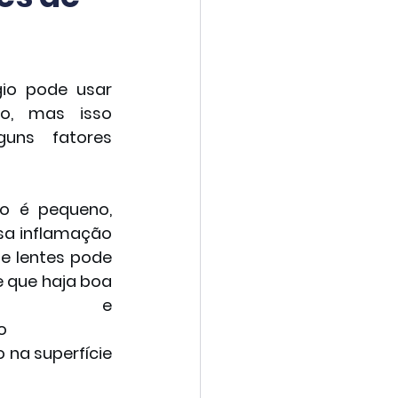
io pode usar 
o, mas isso 
uns fatores 
o é pequeno, 
sa inflamação 
e lentes pode 
e que haja boa 
ação e 
 
na superfície 