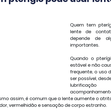
Quem tem pteríg
lente de contat
depende de alg
importantes.
Quando o pterígi
estável e não cau
frequente, o uso d
ser possível, desd
lubrific
acompanhamento
smo assim, é comum que a lente aumente o atrito 
rdor, vermelhidão e sensação de corpo estranho.