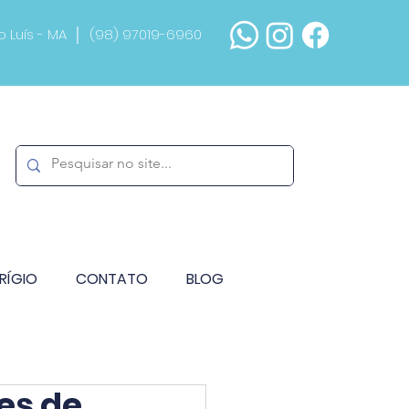
ão Luís - MA │ (98) 97019-6960
RÍGIO
CONTATO
BLOG
es de