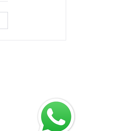
o saber se chegou a
a de operar a
arata?