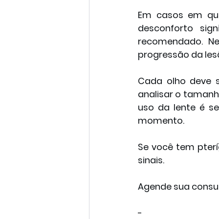
Em casos em que 
desconforto sig
recomendado. Nes
progressão da les
Cada olho deve s
analisar o tamanho,
uso da lente é s
momento.
Se você tem pterí
sinais.
Agende sua consul
-