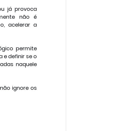
u já provoca 
lmente não é 
, acelerar a 
gico permite 
e definir se o 
adas naquele 
não ignore os 