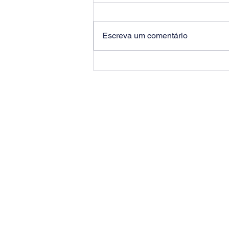
Escreva um comentário
Quem fez a cirurgia de
catarata ainda precisa
consultar o
oftalmologista?