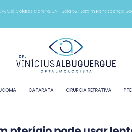
. Cel. Colares Moreira, 3A - Sala 521, Jardim Renascença, S
UCOMA
CATARATA
CIRURGIA REFRATIVA
PTE
 pterígio pode usar lent