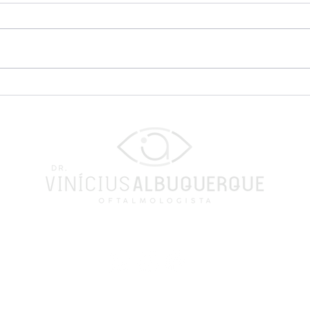
O glaucoma pode
Com
causar dor nos olhos?
hor
cat
Política de Privacidade