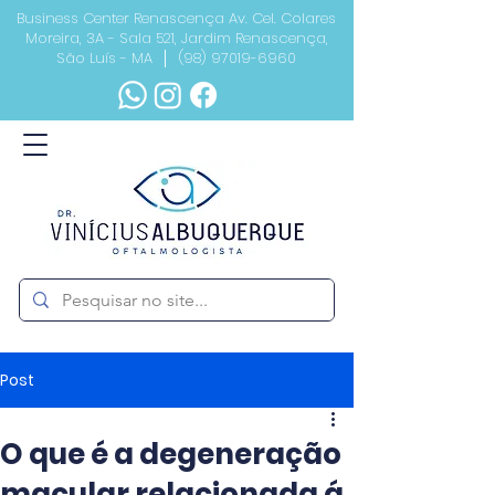
Business Center Renascença Av. Cel. Colares
Moreira, 3A - Sala 521, Jardim Renascença,
São Luís - MA │
(98) 97019-6960
Post
O que é a degeneração
macular relacionada á